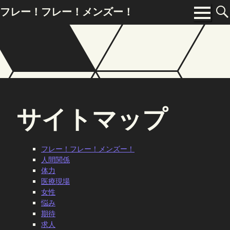
Skip
フレー！フレー！メンズー！
to
Menu
content
サイトマップ
フレー！フレー！メンズー！
人間関係
体力
医療現場
女性
悩み
期待
求人